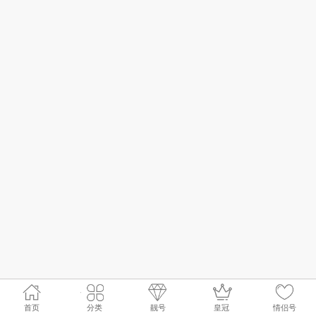
首页
分类
靓号
皇冠
情侣号