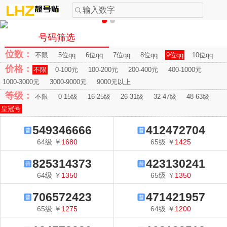
输入数字
号码筛选
位数：
不限
5位qq
6位qq
7位qq
8位qq
9位qq
10位qq
价格：
不限
0-100元
100-200元
200-400元
400-1000元
1000-3000元
3000-9000元
9000元以上
等级：
不限
0-15级
16-25级
26-31级
32-47级
48-63级
皇冠号
549346666
412472704
64
级
￥
1680
65
级
￥
1425
825314373
423130241
64
级
￥
1350
65
级
￥
1350
706572423
471421957
65
级
￥
1275
64
级
￥
1200