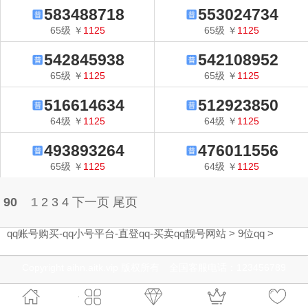
583488718
553024734
65
级
￥
1125
65
级
￥
1125
542845938
542108952
65
级
￥
1125
65
级
￥
1125
516614634
512923850
64
级
￥
1125
64
级
￥
1125
493893264
476011556
65
级
￥
1125
64
级
￥
1125
90
1
2
3
4
下一页
尾页
qq账号购买-qq小号平台-直登qq-买卖qq靓号网站
>
9位qq
>
Copyright aihn.aitk.vip 版权所有 全国客服电话：123456789