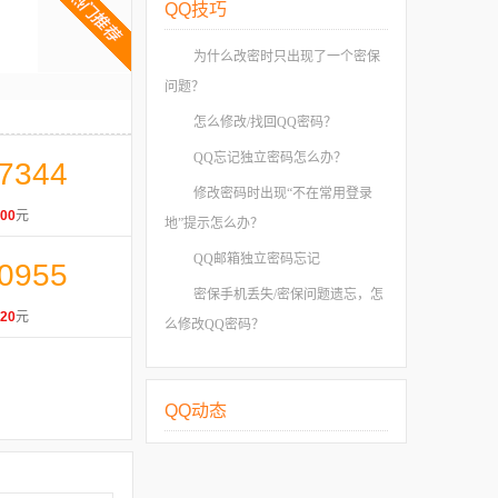
QQ技巧
为什么改密时只出现了一个密保
问题？
怎么修改/找回QQ密码？
QQ忘记独立密码怎么办？
7344
修改密码时出现“不在常用登录
00
元
地”提示怎么办？
QQ邮箱独立密码忘记
0955
密保手机丢失/密保问题遗忘，怎
20
元
么修改QQ密码？
QQ动态