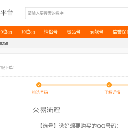
9位qq
10位qq
情侣号
极品号
qq靓号
信誉保
9位qq
10位qq
情侣号
极品号
qq靓号
信誉保
0250
客服下单！
挑选号码
了解详情
【选号】选好想要购买的QQ号码；