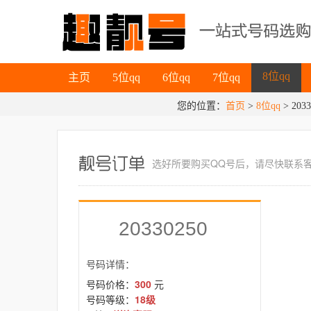
主页
5位qq
6位qq
7位qq
8位qq
主页
5位qq
6位qq
7位qq
您的位置：
首页
>
8位qq
8位qq
> 2033
选好所要
购买QQ号
后，请尽快联系
20330250
号码详情：
号码价格：
300
元
号码等级：
18级