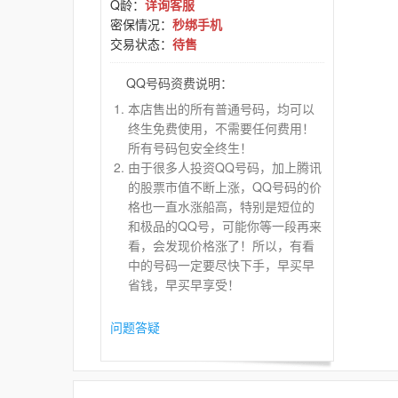
Q龄：
详询客服
密保情况：
秒绑手机
交易状态：
待售
QQ号码资费说明：
本店售出的所有普通号码，均可以
终生免费使用，不需要任何费用！
所有号码包安全终生！
由于很多人投资QQ号码，加上腾讯
的股票市值不断上涨，QQ号码的价
格也一直水涨船高，特别是短位的
和极品的QQ号，可能你等一段再来
看，会发现价格涨了！所以，有看
中的号码一定要尽快下手，早买早
省钱，早买早享受！
问题答疑