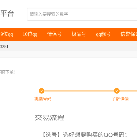
9位qq
10位qq
情侣号
极品号
qq靓号
信誉保
9位qq
10位qq
情侣号
极品号
qq靓号
信誉保
3281
客服下单！
挑选号码
了解详情
【选号】选好想要购买的QQ号码；