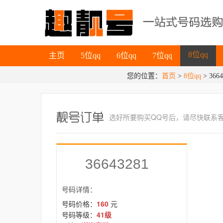
主页
5位qq
6位qq
7位qq
8位qq
主页
5位qq
6位qq
7位qq
您的位置：
首页
>
8位qq
8位qq
> 3664
选好所要
购买QQ号
后，请尽快联系
36643281
号码详情：
号码价格：
160
元
号码等级：
41级