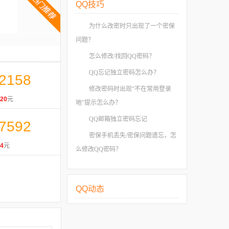
QQ技巧
为什么改密时只出现了一个密保
问题？
怎么修改/找回QQ密码？
QQ忘记独立密码怎么办？
2158
修改密码时出现“不在常用登录
20
元
地”提示怎么办？
QQ邮箱独立密码忘记
7592
密保手机丢失/密保问题遗忘，怎
4
元
么修改QQ密码？
QQ动态