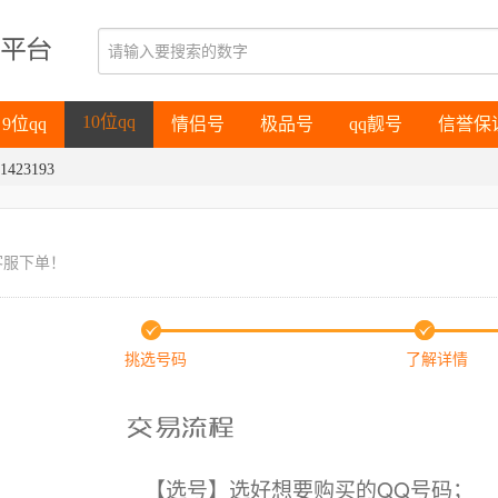
9位qq
情侣号
极品号
qq靓号
信誉保
10位qq
9位qq
情侣号
极品号
qq靓号
信誉保
1423193
10位qq
客服下单！
挑选号码
了解详情
【选号】选好想要购买的QQ号码；