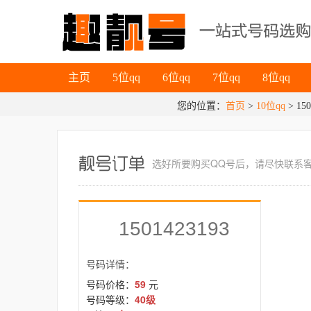
主页
5位qq
6位qq
7位qq
8位qq
主页
5位qq
6位qq
7位qq
8位qq
您的位置：
首页
>
10位qq
> 150
选好所要
购买QQ号
后，请尽快联系
1501423193
号码详情：
号码价格：
59
元
号码等级：
40级