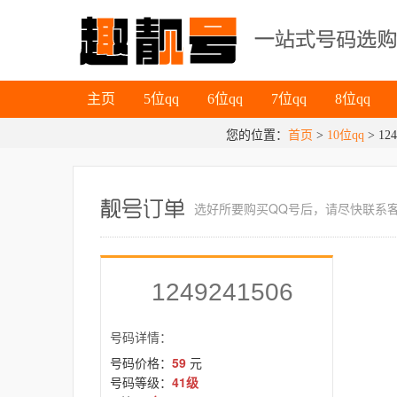
主页
5位qq
6位qq
7位qq
8位qq
主页
5位qq
6位qq
7位qq
8位qq
您的位置：
首页
>
10位qq
> 124
选好所要
购买QQ号
后，请尽快联系
1249241506
号码详情：
号码价格：
59
元
号码等级：
41级