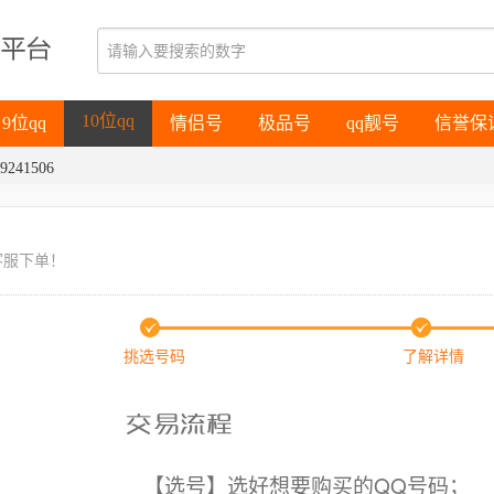
9位qq
情侣号
极品号
qq靓号
信誉保
10位qq
9位qq
情侣号
极品号
qq靓号
信誉保
9241506
10位qq
客服下单！
挑选号码
了解详情
【选号】选好想要购买的QQ号码；