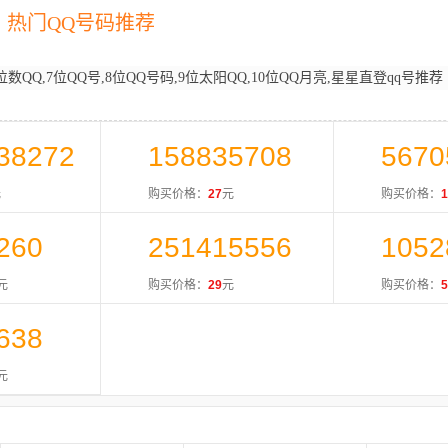
热门QQ号码推荐
位数QQ,7位QQ号,8位QQ号码,9位太阳QQ,10位QQ月亮,星星直登qq号推荐
38272
158835708
5670
元
购买价格：
27
元
购买价格：
1
260
251415556
1052
元
购买价格：
29
元
购买价格：
5
638
元