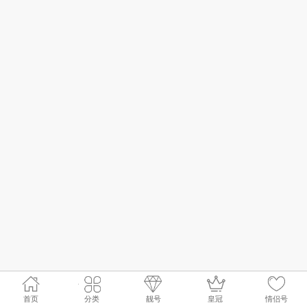
首页
分类
靓号
皇冠
情侣号