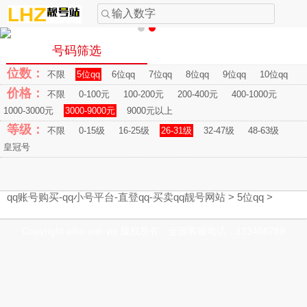
输入数字
号码筛选
位数：
不限
5位qq
6位qq
7位qq
8位qq
9位qq
10位qq
价格：
不限
0-100元
100-200元
200-400元
400-1000元
1000-3000元
3000-9000元
9000元以上
等级：
不限
0-15级
16-25级
26-31级
32-47级
48-63级
皇冠号
qq账号购买-qq小号平台-直登qq-买卖qq靓号网站
>
5位qq
>
Copyright aihn.aitk.vip 版权所有 全国客服电话：123456789